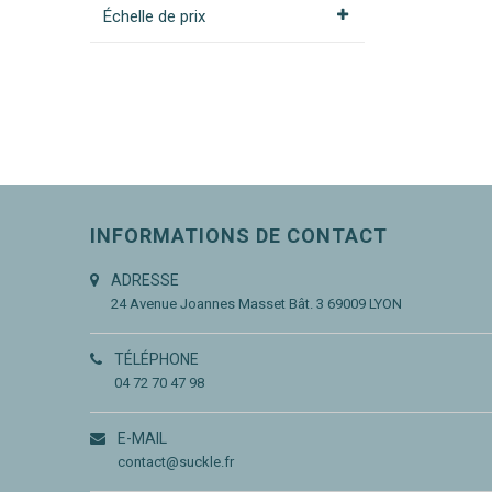
Échelle de prix
INFORMATIONS DE CONTACT
ADRESSE
24 Avenue Joannes Masset
Bât. 3
69009 LYON
TÉLÉPHONE
04 72 70 47 98
E-MAIL
contact@suckle.fr