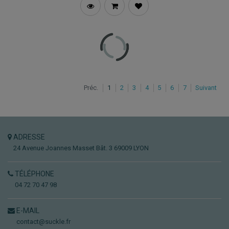
Préc.
1
2
3
4
5
6
7
Suivant
ADRESSE
24 Avenue Joannes Masset
Bât. 3
69009 LYON
TÉLÉPHONE
04 72 70 47 98
E-MAIL
contact@suckle.fr