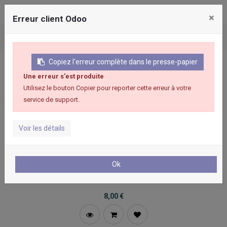
Montrer
×
Erreur client Odoo
les
catégories
Copiez l'erreur complète dans le presse-papier
Montrer
les
Une erreur s'est produite
options
Filtres
Utilisez le bouton Copier pour reporter cette erreur à votre
service de support.
Voir les détails
Filtre
rapide
Ok
Sachets pour micro-ondes Easy Clean
8,00
€