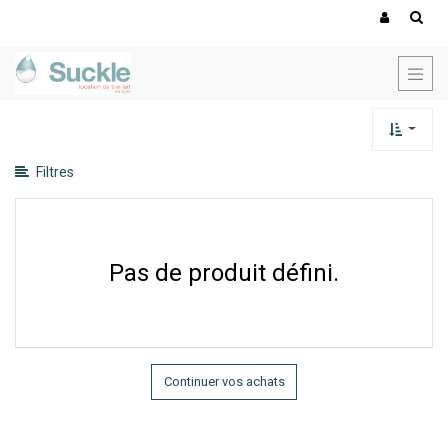
Montrer
les
catégories
Montrer
les
options
Filtres
Pas de produit défini.
Continuer vos achats