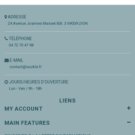
ADRESSE
24 Avenue Joannes Masset
Bât. 3
69009 LYON
TÉLÉPHONE
04 72 70 47 98
E-MAIL
contact@suckle.fr
JOURS/HEURES D'OUVERTURE
Lun - Ven / 9h - 18h
LIENS
MY ACCOUNT
MAIN FEATURES