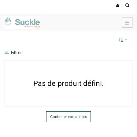
Montrer
les
catégories
Montrer
les
options
Filtres
Pas de produit défini.
Continuer vos achats