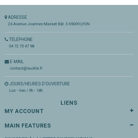
ADRESSE
24 Avenue Joannes Masset
Bât. 3
69009 LYON
TÉLÉPHONE
04 72 70 47 98
E-MAIL
contact@suckle.fr
JOURS/HEURES D'OUVERTURE
Lun - Ven / 9h - 18h
LIENS
MY ACCOUNT
MAIN FEATURES