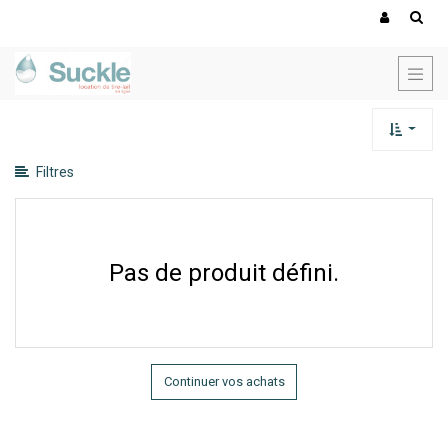
Montrer
les
catégories
Montrer
les
options
Filtres
Pas de produit défini.
Continuer vos achats