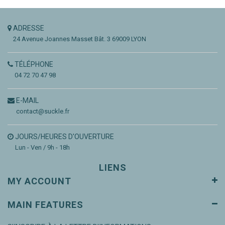
ADRESSE
24 Avenue Joannes Masset
Bât. 3
69009 LYON
TÉLÉPHONE
04 72 70 47 98
E-MAIL
contact@suckle.fr
JOURS/HEURES D'OUVERTURE
Lun - Ven / 9h - 18h
LIENS
MY ACCOUNT
MAIN FEATURES