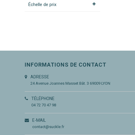
Échelle de prix
INFORMATIONS DE CONTACT
ADRESSE
24 Avenue Joannes Masset
Bât. 3
69009 LYON
TÉLÉPHONE
04 72 70 47 98
E-MAIL
contact@suckle.fr