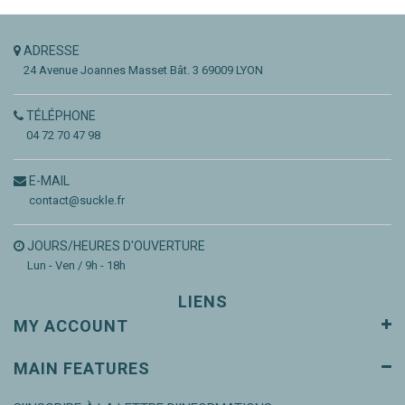
ADRESSE
24 Avenue Joannes Masset
Bât. 3
69009 LYON
TÉLÉPHONE
04 72 70 47 98
E-MAIL
contact@suckle.fr
JOURS/HEURES D'OUVERTURE
Lun - Ven / 9h - 18h
LIENS
MY ACCOUNT
MAIN FEATURES