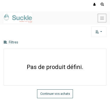
Montrer
les
catégories
Montrer
les
options
Filtres
Pas de produit défini.
Continuer vos achats