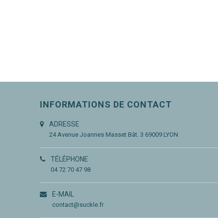
INFORMATIONS DE CONTACT
ADRESSE
24 Avenue Joannes Masset
Bât. 3
69009 LYON
TÉLÉPHONE
04 72 70 47 98
E-MAIL
contact@suckle.fr