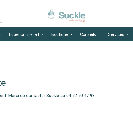
l
Louer un tire lait
Boutique
Conseils
Services
te
ment. Merci de contacter Suckle au 04 72 70 47 98.