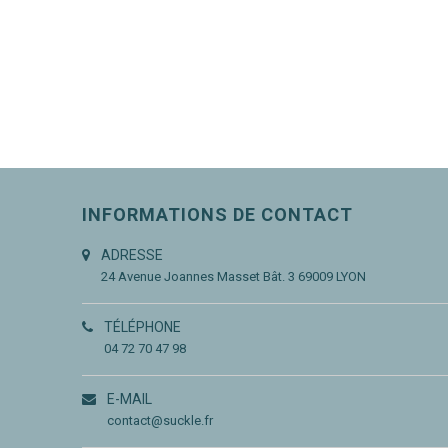
INFORMATIONS DE CONTACT
ADRESSE
24 Avenue Joannes Masset
Bât. 3
69009 LYON
TÉLÉPHONE
04 72 70 47 98
E-MAIL
contact@suckle.fr