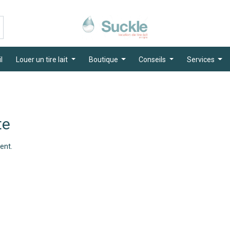
l
Louer un tire lait
Boutique
Conseils
Services
te
ent.