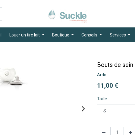
l
Louer un tire lait
Boutique
Conseils
Services
Bouts de sein
Ardo
11,00
€
Taille