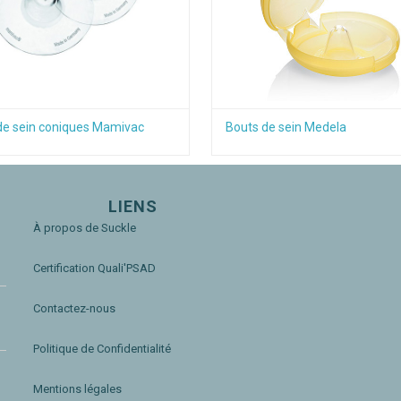
de sein coniques Mamivac
Bouts de sein Medela
LIENS
À propos de Suckle
Certification Quali'PSAD
Contactez-nous
Politique de Confidentialité
Mentions légales