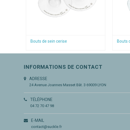
Bouts de sein cerise
Bouts 
INFORMATIONS DE CONTACT
ADRESSE
24 Avenue Joannes Masset
Bât. 3
69009 LYON
TÉLÉPHONE
04 72 70 47 98
E-MAIL
contact@suckle.fr