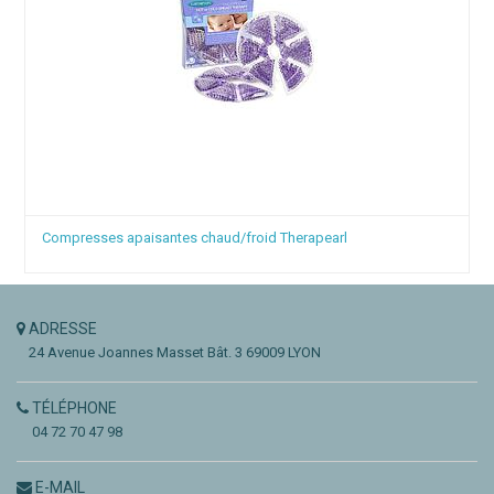
Compresses apaisantes chaud/froid Therapearl
ADRESSE
24 Avenue Joannes Masset
Bât. 3
69009 LYON
TÉLÉPHONE
04 72 70 47 98
E-MAIL