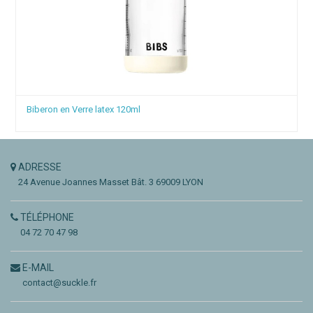
Biberon verre silicone 120ml
ADRESSE
24 Avenue Joannes Masset
Bât. 3
69009 LYON
TÉLÉPHONE
04 72 70 47 98
E-MAIL
contact@suckle.fr