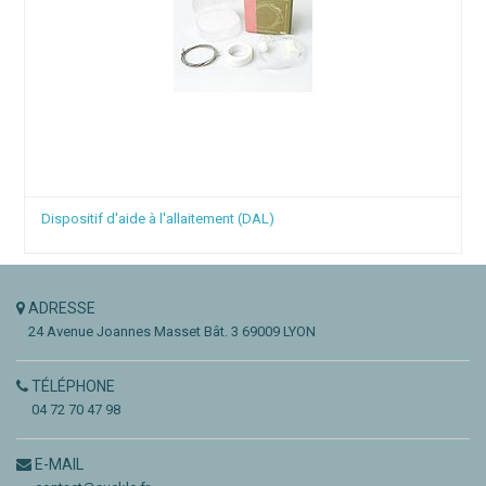
Dispositif d'aide à l'allaitement (DAL)
ADRESSE
24 Avenue Joannes Masset
Bât. 3
69009 LYON
TÉLÉPHONE
04 72 70 47 98
E-MAIL