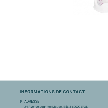
INFORMATIONS DE CONTACT
ADRESSE
24 Avenue Joannes Masset
Bât. 3
69009 LYON