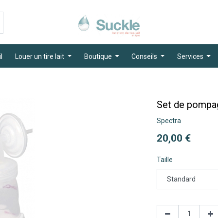
l
Louer un tire lait
Boutique
Conseils
Services
Set de pompa
Spectra
20,00
€
Taille