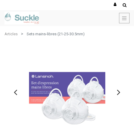
×
Erreur client Odoo
Articles
Sets mains-libres (21-25-30.5mm)
Copiez l'erreur complète dans le presse-papier
Une erreur s'est produite
Utilisez le bouton Copier pour reporter cette erreur à votre
service de support.
Voir les détails
Ok