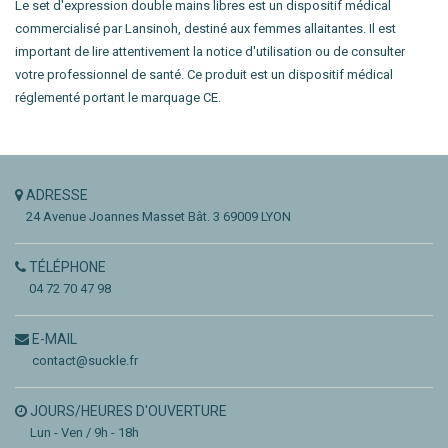
Le set d'expression double mains libres est un dispositif médical
commercialisé par Lansinoh, destiné aux femmes allaitantes. Il est
important de lire attentivement la notice d'utilisation ou de consulter
votre professionnel de santé. Ce produit est un dispositif médical
réglementé portant le marquage CE.
ADRESSE
24 Avenue Joannes Masset
Bât. 3
69009 LYON
TÉLÉPHONE
04 72 70 47 98
E-MAIL
contact@suckle.fr
JOURS/HEURES D'OUVERTURE
Lun - Ven / 9h - 18h