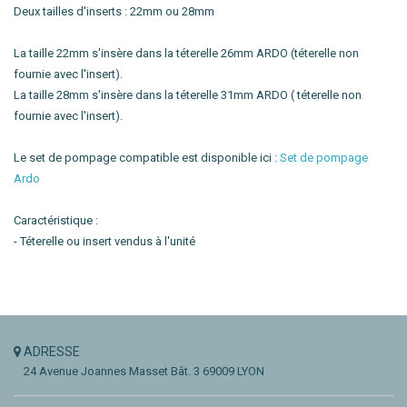
Deux tailles d'inserts : 22mm ou 28mm
La taille 22mm s'insère dans la téterelle 26mm ARDO (téterelle non
fournie avec l'insert).
La taille 28mm s'insère dans la téterelle 31mm ARDO ( téterelle non
fournie avec l'insert).
Le set de pompage compatible est disponible ici :
Set de pompage
Ardo
Caractéristique :
- Téterelle ou insert vendus à l'unité
ADRESSE
24 Avenue Joannes Masset
Bât. 3
69009 LYON