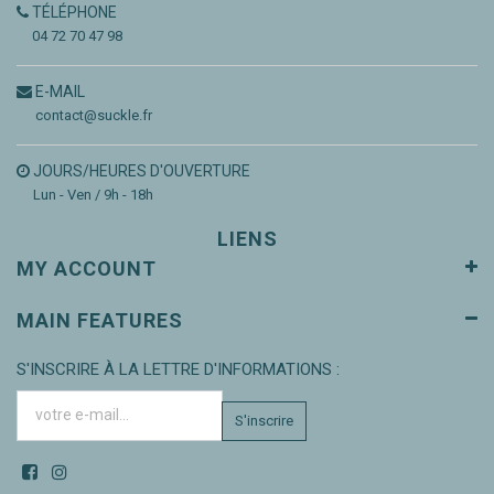
TÉLÉPHONE
04 72 70 47 98
E-MAIL
contact@suckle.fr
JOURS/HEURES D'OUVERTURE
Lun - Ven / 9h - 18h
LIENS
MY ACCOUNT
MAIN FEATURES
S'INSCRIRE À LA LETTRE D'INFORMATIONS :
S'inscrire