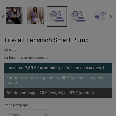
Tire-lait Lansinoh Smart Pump
Lansinoh
La location se compose de :
Location :
7,50
€
/ semaine
(facturée mensuellement)
Forfait de mise à disposition :
30
€
(facturé le premier
mois)
Set de pompage :
20
€
(simple)
ou
37
€
(double)
Kit de pompage