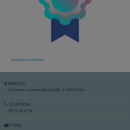
Assurance matériel
ADRESSE
24 Avenue Joannes Masset
Bât. 3
69009 LYON
TÉLÉPHONE
04 72 70 47 98
E-MAIL