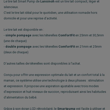
Le tire lait Smart Pump de
Lansinoh
est un tire lait compact, léger et
silencieux.
C’est le tire lait idéal pour le quotidien, une utilisation nomade hors
domicile et pour une reprise d’activité.
Le tire lait est disponible en :
-
simple pompage
avec les téterelles
ComfortFit
en 25mm et 30,5mm
(une de chaque)
-
double pompage
avec les téterelles
ComfortFit
en 21mm et 25mm
(deux de chaque)
D'autres tailles de téterelles sont disponibles à l'achat.
Conçu pour offrir une expression optimale du lait et un confort total à la
maman, ce système utilise une technologie à deux phases : stimulation
et expression. Il propose une aspiration ajustable avec trois modes
d'expression et huit niveaux de succion, reproduisant ainsi les habitudes
d'alimentation du bébé.
Grâce à son écran LCD rétroéclairé, le
Smartpump
est facile à utiliser et