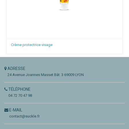
Crème protectrice visage
ADRESSE
24 Avenue Joannes Masset
Bât. 3
69009 LYON
TÉLÉPHONE
04 72 70 47 98
E-MAIL
contact@suckle.fr