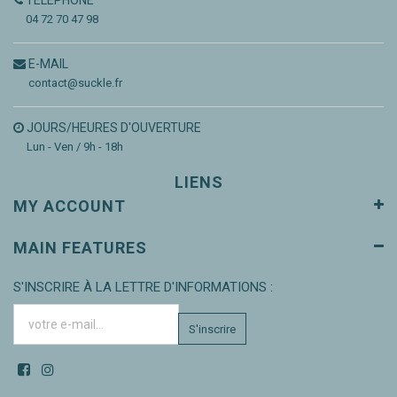
TÉLÉPHONE
04 72 70 47 98
E-MAIL
contact@suckle.fr
JOURS/HEURES D'OUVERTURE
Lun - Ven / 9h - 18h
LIENS
MY ACCOUNT
MAIN FEATURES
S'INSCRIRE À LA LETTRE D'INFORMATIONS :
S'inscrire