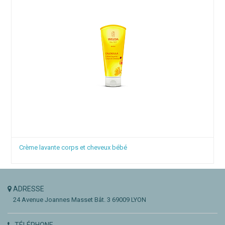
Crème lavante corps et cheveux bébé
ADRESSE
24 Avenue Joannes Masset
Bât. 3
69009 LYON