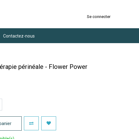
×
Se connecter
Contactez-nous
eur complète dans le presse-papier
hérapie périnéale - Flower Power
panier
nible(s)