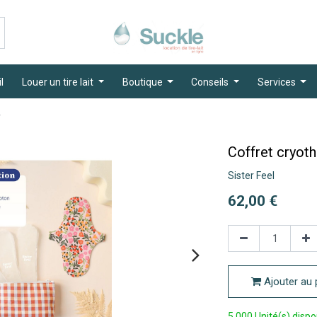
l
Louer un tire lait
Boutique
Conseils
Services
Copiez l'err
rter cette erreur à votre service de support.
r
Coffret cryot
Voir les détails
Sister Feel
62,00
€
Ajouter au 
5,000 Unité(s) dispo