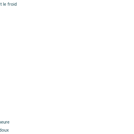
 le froid
heure
 doux