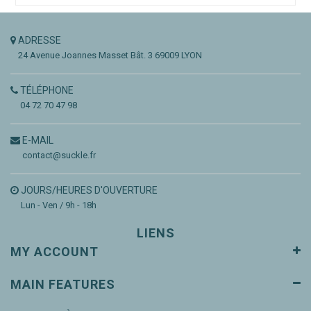
ADRESSE
24 Avenue Joannes Masset
Bât. 3
69009 LYON
TÉLÉPHONE
04 72 70 47 98
E-MAIL
contact@suckle.fr
JOURS/HEURES D'OUVERTURE
Lun - Ven / 9h - 18h
LIENS
MY ACCOUNT
MAIN FEATURES